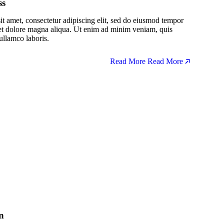
ss
t amet, consectetur adipiscing elit, sed do eiusmod tempor
 et dolore magna aliqua. Ut enim ad minim veniam, quis
ullamco laboris.
Read More
Read More
n