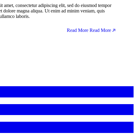
t amet, consectetur adipiscing elit, sed do eiusmod tempor
 et dolore magna aliqua. Ut enim ad minim veniam, quis
ullamco laboris.
Read More
Read More